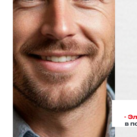
- Э
в п