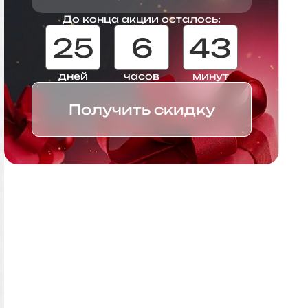
До конца акции осталось:
25
6
43
дней
часов
минут
Получить скидку