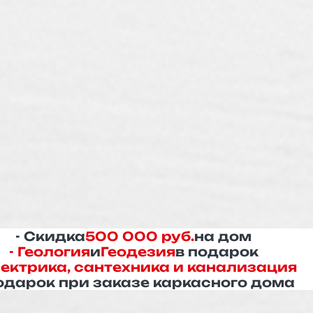
- Скидка
500 000 руб.
на дом
- Геология
и
Геодезия
в подарок
лектрика, сантехника и канализация
одарок при заказе каркасного дома