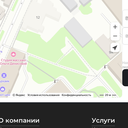
Наж
пе
О компании
Услуги