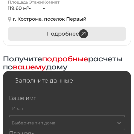
Площадь
Этажи
Комнат
119.60 м²
-
-
г. Кострома, поселок Первый
Подробнее
Получите
подробные
расчеты
по
вашему
дому
Заполните данные
Ваше имя
Выберите тип дома
Площадь