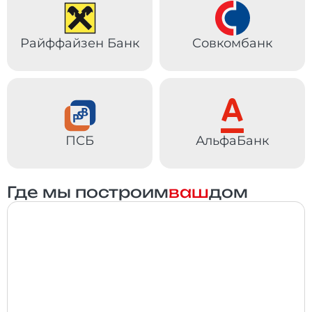
Райффайзен Банк
Совкомбанк
ПСБ
АльфаБанк
Где мы построим
ваш
дом