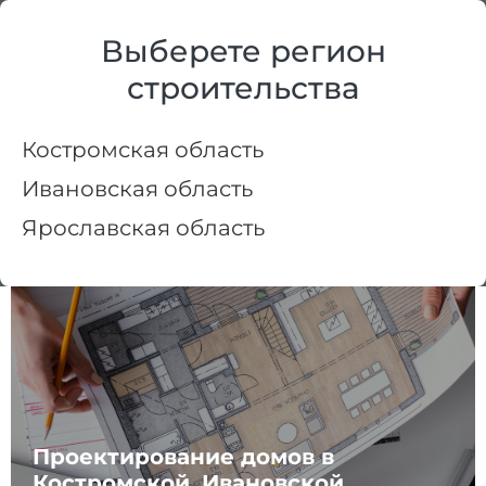
+7 (4942) 30-05-25
Выберете регион
Костромская область
строительства
Сделать
свой
проект
Костромская область
Ивановская область
Ярославская область
Проектирование домов в
Костромской, Ивановской,