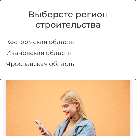
+7 (4942) 30-05-25
Выберете регион
Костромская область
строительства
Костромская область
Купить
проект
Ивановская область
Купить проект в СК "ЗАРЯ" — быстро,
Ярославская область
выгодно и с уверенностью!