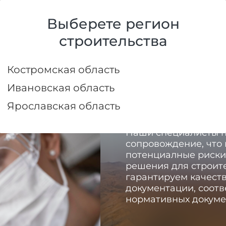
+
Выберете регион
чить скидку до 1 сентября
строительства
ы домов
Услуги
Пост
Костромская область
Ивановская область
Ярославская область
Наши специалисты п
сопровождение, что
потенциалные риски
решения для строит
гарантируем качеств
документации, соот
нормативных докуме