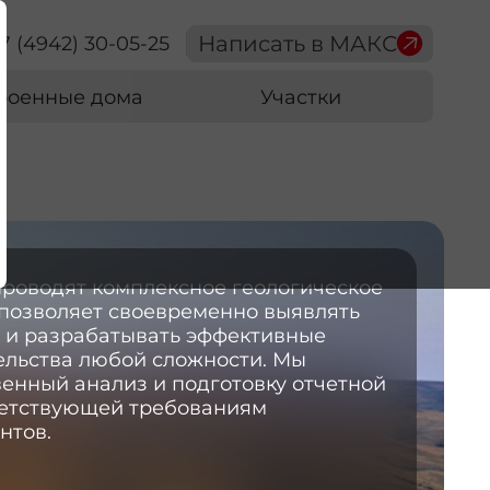
Написать в МАКС
7 (4942) 30-05-25
роенные дома
Участки
роводят комплексное геологическое
 позволяет своевременно выявлять
 и разрабатывать эффективные
ельства любой сложности. Мы
енный анализ и подготовку отчетной
ветствующей требованиям
нтов.