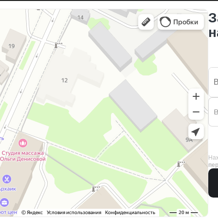
З
н
Наж
пе